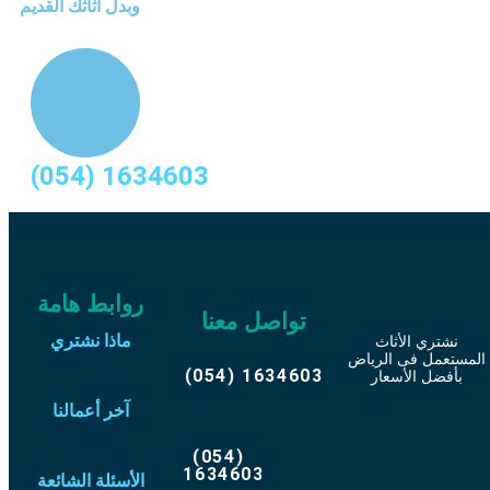
وبدل أثاثك القديم
(054) 1634603
روابط هامة
تواصل معنا
ماذا نشتري
نشتري الأثاث
المستعمل فى الرياض
(054) 1634603
بأفضل الأسعار
آخر أعمالنا
(054)
1634603
الأسئلة الشائعة