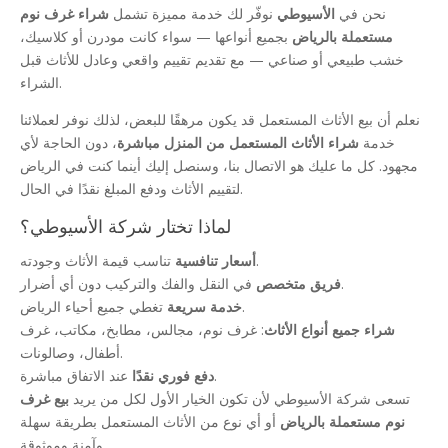
نحن في
الأسيوطي
نوفّر لك خدمة مميزة تشمل
شراء غرف نوم
مستعملة بالرياض
بجميع أنواعها — سواء كانت مودرن أو كلاسيك،
خشب طبيعي أو صناعي — مع تقديم تقييم واقعي وعادل للأثاث قبل
الشراء.
نعلم أن بيع الأثاث المستعمل قد يكون مرهقًا للبعض، لذلك نوفر لعملائنا
خدمة
شراء الأثاث المستعمل من المنزل مباشرة
، دون الحاجة لأي
مجهود. كل ما عليك هو الاتصال بنا، وسنصل إليك أينما كنت في الرياض
لتقييم الأثاث ودفع المبلغ نقدًا في الحال.
لماذا تختار شركة الأسيوطي؟
تناسب قيمة الأثاث وجودته.
أسعار تنافسية
في النقل والفك والتركيب دون أي أضرار.
فريق متخصص
تغطي جميع أحياء الرياض.
خدمة سريعة
شراء جميع أنواع الأثاث
: غرف نوم، مجالس، مطابخ، مكاتب، غرف
أطفال، وصالونات.
عند الاتفاق مباشرة.
دفع فوري نقدًا
تسعى شركة الأسيوطي لأن تكون الخيار الأول لكل من يريد
بيع غرف
نوم مستعملة بالرياض
أو أي نوع من الأثاث المستعمل بطريقة سهلة
وآمنة وموثوقة.