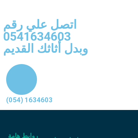
اتصل علي رقم
0541634603
وبدل أثاثك القديم
(054) 1634603
روابط هامة