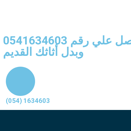
ل علي رقم 0541634603
وبدل أثاثك القديم
(054) 1634603