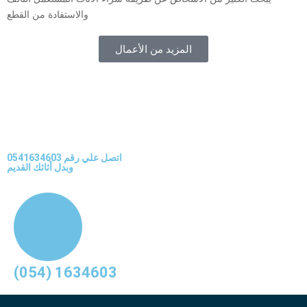
والاستفادة من القطع
المزيد من الأعمال
اتصل علي رقم 0541634603
وبدل أثاثك القديم
(054) 1634603