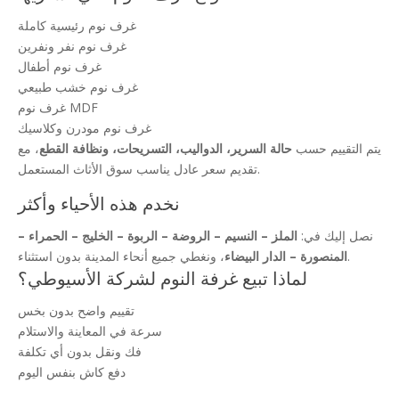
غرف نوم رئيسية كاملة
غرف نوم نفر ونفرين
غرف نوم أطفال
غرف نوم خشب طبيعي
غرف نوم MDF
غرف نوم مودرن وكلاسيك
يتم التقييم حسب
حالة السرير، الدواليب، التسريحات، ونظافة القطع
، مع
تقديم سعر عادل يناسب سوق الأثاث المستعمل.
نخدم هذه الأحياء وأكثر
نصل إليك في:
الملز – النسيم – الروضة – الربوة – الخليج – الحمراء –
، ونغطي جميع أنحاء المدينة بدون استثناء.
المنصورة – الدار البيضاء
لماذا تبيع غرفة النوم لشركة الأسيوطي؟
تقييم واضح بدون بخس
سرعة في المعاينة والاستلام
فك ونقل بدون أي تكلفة
دفع كاش بنفس اليوم