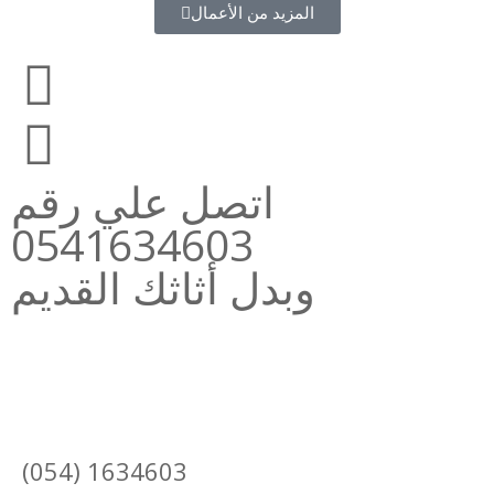
المزيد من الأعمال
اتصل علي رقم
0541634603
وبدل أثاثك القديم
(054) 1634603