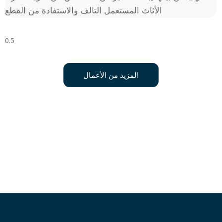
الأثاث المستعمل التالف والاستفادة من القطع
المزيد من الأعمال
اتصل علي رقم 0541634603
وبدل أثاثك القديم