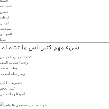
الملقا
الصحافة
حطين
قرطبة
الرمال
المونسية
السويدي
الشفا
شيء مهم كثير ناس ما تنتبه له
كلما تأخر بيع المجلس:
زادت احتمالية التلف
وقلت قيمته
وصار نقله أصعب
خصوصًا إذا كان:
كبير الحجم
أو يحتاج فك كامل