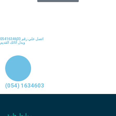
اتصل علي رقم 0541634603
وبدل أثاثك القديم
(054) 1634603
روابط هامة