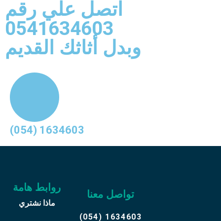
اتصل علي رقم
0541634603
وبدل أثاثك القديم
(054) 1634603
روابط هامة
تواصل معنا
ماذا نشتري
(054) 1634603