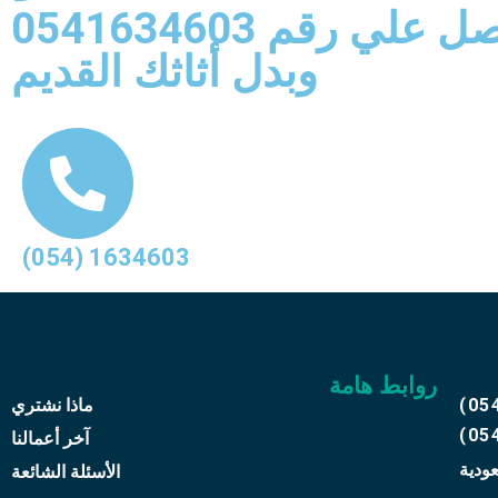
ل علي رقم 0541634603
وبدل أثاثك القديم
(054) 1634603
روابط هامة
(05
ماذا نشتري
(05
آخر أعمالنا
عودية
الأسئلة الشائعة