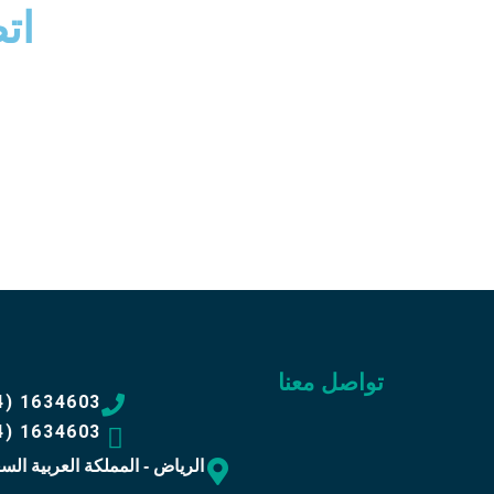
اتص
تواصل معنا
4) 1634603
4) 1634603
الرياض - المملكة العربية الس