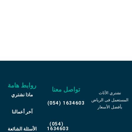
اتصل علي رقم 0541634603
وبدل أثاثك القديم
روابط هامة
تواصل معنا
نشتري الأثاث
ماذا نشتري
المستعمل فى الرياض
(054) 1634603
بأفضل الأسعار
آخر أعمالنا
(054)
1634603
الأسئلة الشائعة