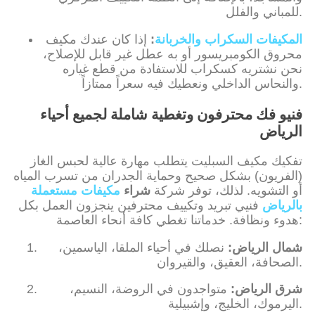
للمباني والفلل.
المكيفات السكراب والخربانة
:
إذا كان عندك مكيف
محروق الكومبريسور أو به عطل غير قابل للإصلاح،
نحن نشتريه كسكراب للاستفادة من قطع غياره
والنحاس الداخلي ونعطيك فيه سعراً ممتازاً.
فنيو فك محترفون وتغطية شاملة لجميع أحياء
الرياض
تفكيك مكيف السبليت يتطلب مهارة عالية لحبس الغاز
(الفريون) بشكل صحيح وحماية الجدران من تسرب المياه
أو التشويه. لذلك، توفر شركة
شراء
مكيفات مستعملة
بالرياض
فنيي تبريد وتكييف محترفين ينجزون العمل بكل
هدوء ونظافة. خدماتنا تغطي كافة أنحاء العاصمة:
شمال الرياض:
نصلك في أحياء الملقا، الياسمين،
.
الصحافة، العقيق، والقيروان
شرق الرياض:
متواجدون في الروضة، النسيم،
.
اليرموك، الخليج، وإشبيلية