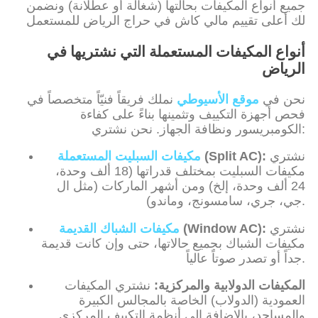
جميع أنواع المكيفات بحالتها (شغالة أو عطلانة) ونضمن
لك أعلى تقييم مالي كاش في حراج الرياض للمستعمل
أنواع المكيفات المستعملة التي نشتريها في
الرياض
نحن في
موقع الأسيوطي
نملك فريقاً فنيّاً متخصصاً في
فحص أجهزة التكييف وتثمينها بناءً على كفاءة
الكومبريسور ونظافة الجهاز. نحن نشتري:
نشتري
(Split AC):
مكيفات السبليت المستعملة
مكيفات السبليت بمختلف قدراتها (18 ألف وحدة،
24 ألف وحدة، إلخ) ومن أشهر الماركات (مثل ال
جي، جري، سامسونج، وماندو).
نشتري
(Window AC):
مكيفات الشباك القديمة
مكيفات الشباك بجميع حالاتها، حتى وإن كانت قديمة
جداً أو تصدر صوتاً عالياً.
المكيفات الدولابية والمركزية:
نشتري المكيفات
العمودية (الدولاب) الخاصة بالمجالس الكبيرة
والمساجد، بالإضافة إلى أنظمة التكييف المركزي