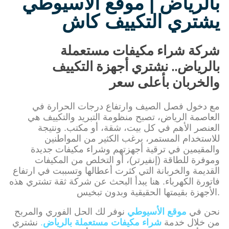
بالرياض | موقع الأسيوطي
يشتري التكييف كاش
شركة شراء مكيفات مستعملة
بالرياض.. نشتري أجهزة التكييف
والخربان بأعلى سعر
مع دخول فصل الصيف وارتفاع درجات الحرارة في
العاصمة الرياض، تصبح منظومة التبريد والتكييف هي
العنصر الأهم في كل بيت، شقة، أو مكتب. ونتيجة
للاستخدام المستمر، يرغب الكثير من المواطنين
والمقيمين في ترقية أجهزتهم وشراء مكيفات جديدة
وموفرة للطاقة (إنفيرتر)، أو التخلص من المكيفات
القديمة والخربانة التي كثرت أعطالها وتسببت في ارتفاع
فاتورة الكهرباء. هنا يبدأ البحث عن شركة ثقة تشتري هذه
الأجهزة بقيمتها الحقيقية وبدون تبخيس.
نحن في
موقع الأسيوطي
نوفر لك الحل الفوري والمربح
من خلال خدمة
شراء مكيفات مستعملة بالرياض
.
نشتري