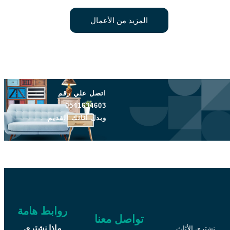
المزيد من الأعمال
اتصل علي رقم
0541634603
وبدل أثاثك القديم
روابط هامة
تواصل معنا
ماذا نشتري
نشتري الأثاث