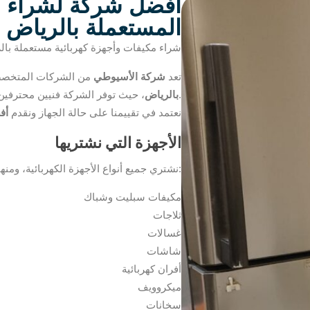
أفضل شركة لشراء ال
المستعملة بالرياض
شراء مكيفات وأجهزة كهربائية مستعملة با
تعد
شركة الأسيوطي
من الشركات المتخص
، حيث توفر الشركة فنيين محترفين لفك الأجهزة ونقلها بدون أي تكلفة على العميل.
بالرياض
نعتمد في تقييمنا على حالة الجهاز ونقدم
أف
الأجهزة التي نشتريها
نشتري جميع أنواع الأجهزة الكهربائية، ومنها:
مكيفات سبليت وشباك
ثلاجات
غسالات
شاشات
أفران كهربائية
ميكروويف
سخانات