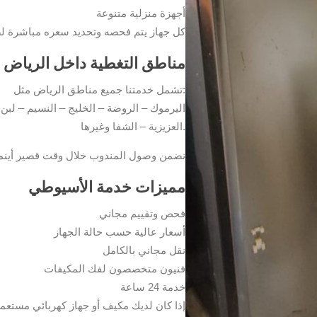
أجهزة منزلية متنوعة
كل جهاز يتم فحصه وتحديد سعره مباشرة ل
مناطق التغطية داخل الرياض
تشمل خدمتنا جميع مناطق الرياض مثل:
اليرموك – الروضة – الخليج – النسيم – لبن 
العزيزية – الشفا وغيرها.
نضمن وصول المندوب خلال وقت قصير أينما
مميزات خدمة الأسيوطي
فحص وتقييم مجاني
أسعار عالية حسب حالة الجهاز
نقل مجاني بالكامل
فنيون متخصصون لفك المكيفات
خدمة 24 ساعة
إذا كان لديك مكيف أو جهاز كهربائي مستع