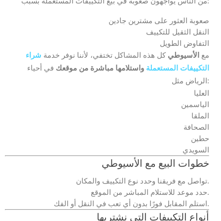
من الناس يواجهون صعوبة في بيع التكييفات المستعملة بسبب:
صعوبة العثور على مشترين جادين
النقل الثقيل للتكييف
التفاوض الطويل
مع
الأسيوطي
كل هذه المشاكل تختفي، لأننا نوفر خدمة
شراء
التكييفات المستعملة
واستلامها مباشرة من موقعك
في أحياء
الرياض مثل:
العليا
الياسمين
الملقا
الصحافة
حطين
السويدي
خطوات البيع مع الأسيوطي
تواصل مع فريقنا وحدد نوع التكييف والمكان.
حدد موعد للاستلام المباشر من الموقع.
استلم المقابل فورًا بدون أي تعب في النقل أو الفك.
أنواع التكييفات التي نشتريها