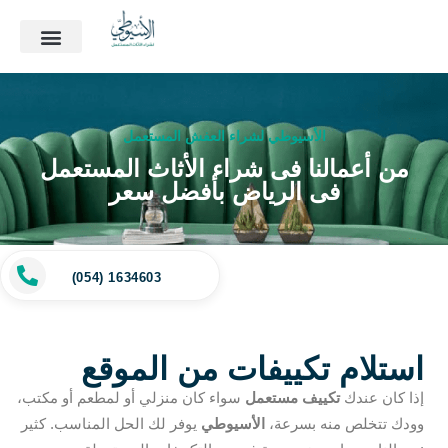
الأسيوطي لشراء العفش المستعمل
من أعمالنا فى شراء الأثاث المستعمل
فى الرياض بأفضل سعر
(054) 1634603
استلام تكييفات من الموقع
إذا كان عندك
تكييف مستعمل
سواء كان منزلي أو لمطعم أو مكتب،
وودك تتخلص منه بسرعة،
الأسيوطي
يوفر لك الحل المناسب. كثير