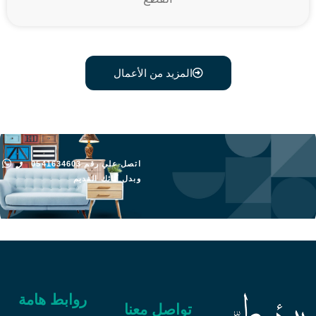
المزيد من الأعمال
اتصل علي رقم 0541634603
وبدل أثاثك القديم
روابط هامة
تواصل معنا