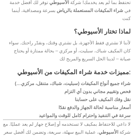
تحتفظ بما لم يعد يخدمك! شركة
الأسيوطي
توفر لك أفضل خدمة
في
شراء المكيفات المستعملة بالرياض
بسرعة ومصداقية، أينما
كنت
لماذا تختار الأسيوطي؟
لأننا لا نشتري فقط الأجهزة، بل نشتري وقتك، ونقدّر راحتك. سواء
كان المكيف شباك، سبليت، أو مركزي – بحالة ممتازة أو يحتاج
صيانة – لدينا الحل السريع والمربح لك
مميزات خدمة شراء المكيفات من الأسيوطي:
شراء جميع أنواع المكيفات (سبليت، شباك، متنقل، مركزي…)
فحص وتقييم مجاني بدون أي التزام
نقل وفك المكيف على حسابنا
أسعار مناسبة لحالة الجهاز والدفع نقدًا
سرعة في التنفيذ واحترام كامل للوقت والمواعيد
لا داعي للاحتفاظ بمكيف لا تستخدمه أو إصلاح جهاز لم يعد عمليًا. مع
شركة
الأسيوطي
، عملية البيع سهلة، سريعة، وتضمن لك أفضل سعر