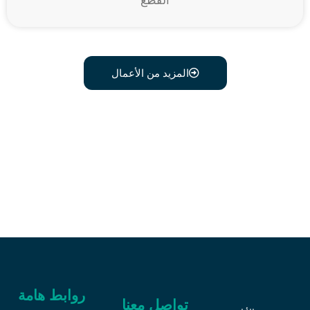
القطع
المزيد من الأعمال
اتصل علي رقم 0541634603
وبدل أثاثك القديم
روابط هامة
تواصل معنا