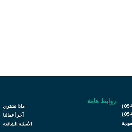
علي رقم
05416
ثاثك القديم
روابط هامة
(05
ماذا نشتري
(05
آخر أعمالنا
عودية
الأسئلة الشائعة