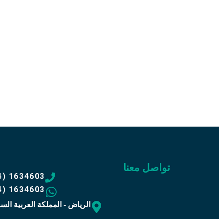
اتصل 
34603
وبدل أ
تواصل معنا
4) 1634603
4) 1634603
الرياض - المملكة العربية الس