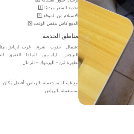
3️⃣ تحديد السعر مبدئيًا
4️⃣ الاستلام من الموقع
5️⃣ الدفع كاش بنفس الوقت
مناطق الخدمة
شمال – جنوب – شرق – غرب الرياض، مثل:
النرجس – الياسمين – الملقا – العقيق – ا
ظهرة لبن – اليرموك – الرمال.
بيع غسالة مستعملة بالرياض، أفضل مكان لب
مستعملة بالرياض.