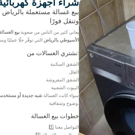
شراء أجهزة كهربائي
بيع غسالة مستعملة بالرياض
وتنقل فورًا
يعاني كثير من الناس من صعوبة
بيع الغسال
الأسيوطي بالرياض
التي توفّر حلًا عمليًا وس
نشتري الغسالات من:
الشقق السكنية
الفلل
الشقق المفروشة
البيوت الشعبية
سواء كانت الغسالة
شبه جديدة أو مستخدم
وضوح وشفافية.
خطوات بيع الغسالة
1️⃣ التواصل معنا
2️⃣ إرسال صور الغسالة