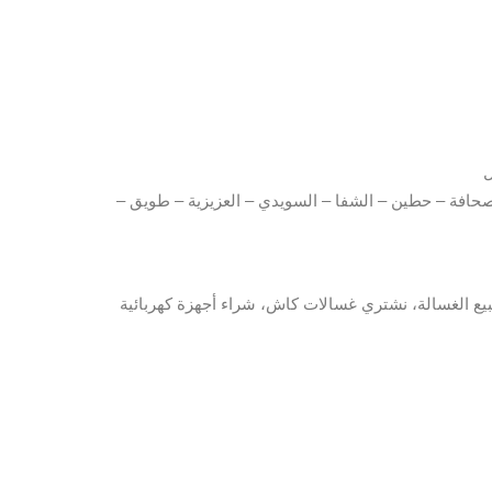
لصحافة – حطين – الشفا – السويدي – العزيزية – طويق –
يع الغسالة، نشتري غسالات كاش، شراء أجهزة كهربائية