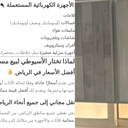
:
الأجهزة الكهربائية المستعملة
ثلاجات
غسالات
(أوتوماتيك ونصف أوتوماتيك)
مكيفات هواء
شاشات وتلفزيونات
أفران وميكروويف
أجهزة منزلية صغيرة
مثل خلاطات، محضرات 
لماذا تختار الأسيوطي لبيع مس
أفضل الأسعار في الرياض
نحن نقدم
أسعارًا عادلة
وفقًا لحالة الأثاث أ
مقابل جهازك أو أثاثك المستعمل.
جودتها وعمرها، ونقدم لك
أفضل قيمة ممكن
نقل مجاني إلى جميع أنحاء الريا
نحن نغطي جميع مناطق الرياض، من الشمال
للأثاث والأجهزة من مكانك إلى مكاننا، دون أن تتحمل أي تكاليف إضافية.
مجانية