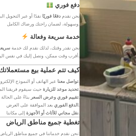
دفع فوري
نحن نقدم
دفعًا فوريًا
نقدًا أو عبر التحويل ا
وسهولة، لضمان راحتك ورضاك الكامل.
خدمة سريعة وفعالة
نحن نقدر وقتك، لذلك نقدم لك خدمة
سريعة
أقرب وقت ممكن، ونصل إليك في نفس اليوم لتقييم مستعملاتك وشراءها.
كيف تتم عملية بيع مستعملات
عبر الهاتف أو النموذج الإلكتروني على موقعنا.
تواصل معنا
حيث سيقوم فريقنا المتخصص بزيارة مكانك لتقييم الأثاث أو الأجهزة.
تحديد موعد للزيارة
بناءً على الحالة والمواصفات.
تقييم فوري وعرض السعر
بعد الموافقة على العرض.
الدفع الفوري
إلى مكاننا.
نقل مجاني للأثاث أو الأجهزة
تغطية جميع مناطق الرياض
نحن نقدم خدماتنا في جميع مناطق الرياض، بما في ذلك: