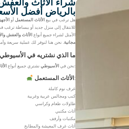
شراء الأثاث والعفش
بالرياض أفضل الأسع
هل ترغب في بيع
الأثاث المستعمل
أو
الأجهز
للانتقال إلى منزل جديد أو ببساطة ترغب ف
الأمثل لشراء جميع أنواع
الأثاث والعفش وال
مجانية
. نحن هنا لنوفر لك عملية سريعة وآ
ما الذي نشتريه في الأسيوطي
في الرياض. نشتري:
نحن في
الأسيوطي
نشتري جميع أنواع
الأث
:
الأثاث المستعمل
غرف نوم كاملة
كنب ومجالس عربية وغربية
طاولات طعام وكراسي
أثاث مكتبي
مكتبات وأرفف
أثاث غرف المعيشة والمطابخ