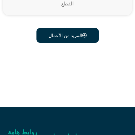
القطع
المزيد من الأعمال
اتصل علي رقم 0541634603
وبدل أثاثك القديم
روابط هامة