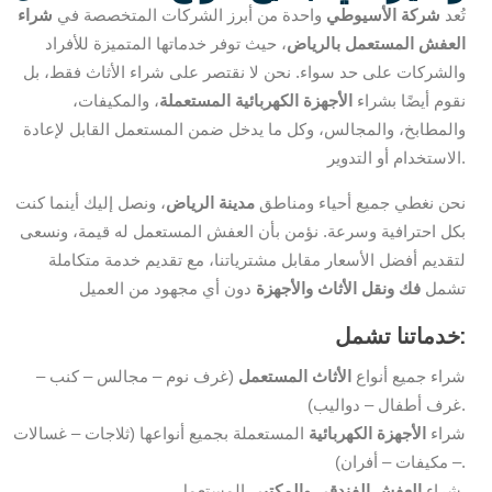
تُعد
شركة الأسيوطي
واحدة من أبرز الشركات المتخصصة في
شراء
العفش المستعمل بالرياض
، حيث توفر خدماتها المتميزة للأفراد
والشركات على حد سواء. نحن لا نقتصر على شراء الأثاث فقط، بل
نقوم أيضًا بشراء
الأجهزة الكهربائية المستعملة
، والمكيفات،
والمطابخ، والمجالس، وكل ما يدخل ضمن المستعمل القابل لإعادة
الاستخدام أو التدوير.
نحن نغطي جميع أحياء ومناطق
مدينة الرياض
، ونصل إليك أينما كنت
بكل احترافية وسرعة. نؤمن بأن العفش المستعمل له قيمة، ونسعى
لتقديم أفضل الأسعار مقابل مشترياتنا، مع تقديم خدمة متكاملة
تشمل
فك ونقل الأثاث والأجهزة
دون أي مجهود من العميل
خدماتنا تشمل:
شراء جميع أنواع
الأثاث المستعمل
(غرف نوم – مجالس – كنب –
غرف أطفال – دواليب).
شراء
الأجهزة الكهربائية
المستعملة بجميع أنواعها (ثلاجات – غسالات
– مكيفات – أفران).
المستعمل.
شراء
العفش الفندقي والمكتبي