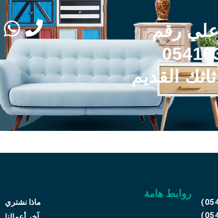
علي رقم
05416
ثاثك القديم
روابط هامة
(05
ماذا نشتري
(05
آخر أعمالنا