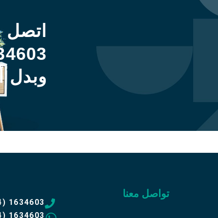
اتصل 
34603
وبدل أ
تواصل معنا
4) 1634603
4) 1634603