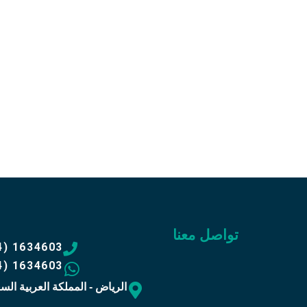
اتصل 
34603
وبدل أ
تواصل معنا
4) 1634603
4) 1634603
الرياض - المملكة العربية الس