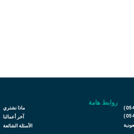
علي رقم
05416
ثاثك القديم
روابط هامة
(05
ماذا نشتري
(05
آخر أعمالنا
عودية
الأسئلة الشائعة