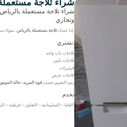
شراء ثلاجة مستعملة
شراء ثلاجة مستعملة بالريا
وتجاري
، سواء منزلية أو ثلاجة عرض للمحلات، الأسيوطي يشتريها كاش.
إذا عندك
ثلاجة مستعملة بالرياض
نشتري:
ثلاجات باب واحد
ثلاجات بابين
فريزرات
ثلاجات عرض
.
يتم التقييم حسب
قوة التبريد، حالة الموتو
نخدم
العليا – السليمانية – التعاون – قرطبة – اليرموك – الرمال – المونسية – إشبيليا.