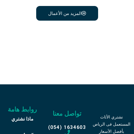
المزيد من الأعمال
اتصل علي رقم 0541634603
وبدل أثاثك القديم
روابط هامة
تواصل معنا
نشتري الأثاث
ماذا نشتري
المستعمل فى الرياض
(054) 1634603
بأفضل الأسعار