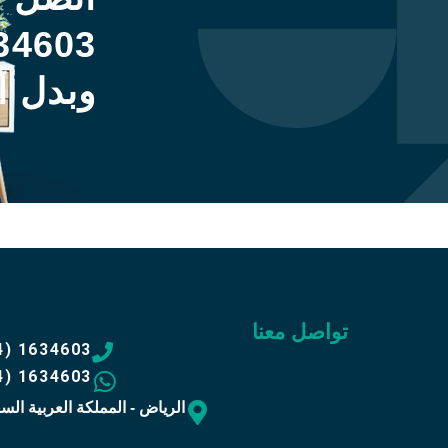
34603
وبدل أ
تواصل معنا
4) 1634603
4) 1634603
الرياض - المملكة العربية الس