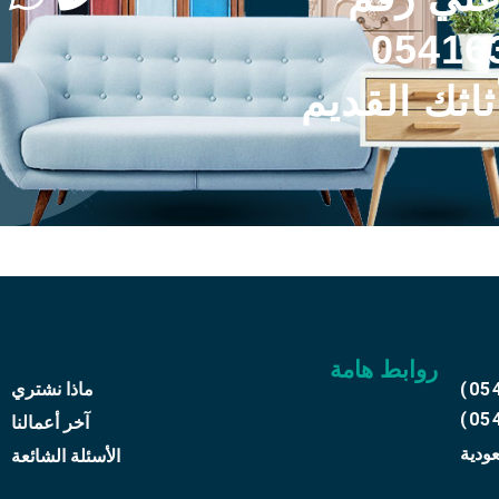
05416
ثاثك القديم
روابط هامة
(05
ماذا نشتري
(05
آخر أعمالنا
عودية
الأسئلة الشائعة