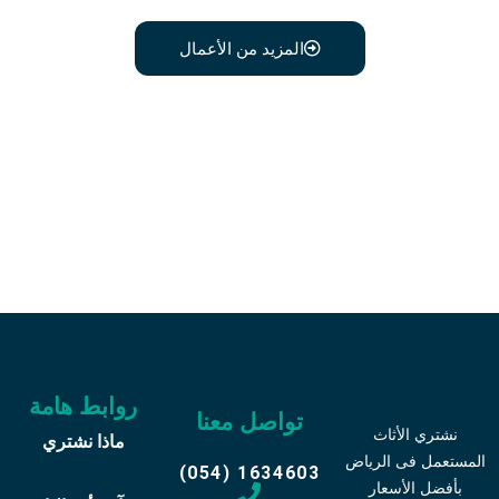
المزيد من الأعمال
اتصل علي رقم 0541634603
وبدل أثاثك القديم
روابط هامة
تواصل معنا
نشتري الأثاث
ماذا نشتري
المستعمل فى الرياض
(054) 1634603
بأفضل الأسعار