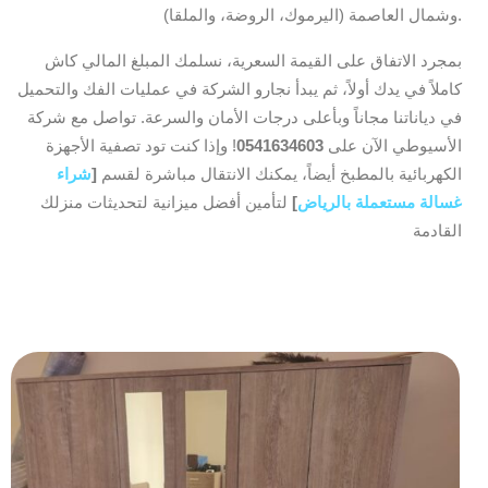
وشمال العاصمة (اليرموك، الروضة، والملقا).
بمجرد الاتفاق على القيمة السعرية، نسلمك المبلغ المالي كاش
كاملاً في يدك أولاً، ثم يبدأ نجارو الشركة في عمليات الفك والتحميل
في دياناتنا مجاناً وبأعلى درجات الأمان والسرعة. تواصل مع شركة
الأسيوطي الآن على
0541634603
! وإذا كنت تود تصفية الأجهزة
الكهربائية بالمطبخ أيضاً، يمكنك الانتقال مباشرة لقسم
[
شراء
غسالة مستعملة بالرياض
]
لتأمين أفضل ميزانية لتحديثات منزلك
القادمة