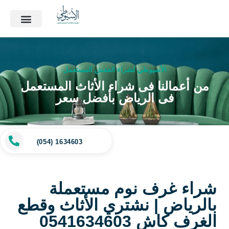
الأسيوطي لشراء العفش المستعمل
من أعمالنا فى شراء الأثاث المستعمل
فى الرياض بأفضل سعر
(054) 1634603
شراء غرف نوم مستعملة
بالرياض | نشتري الأثاث وقطع
الغرف كاش 0541634603