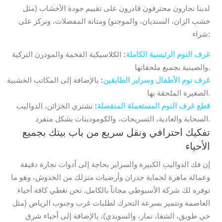
لدينا نجارون محترفون قادرون على تقييم جودة الأخشاب (مثل
خشب الزان، السنديان، والموجنو) ومتانة المفصلات، ونركز على
شراء:
غرف النوم الرئيسية الكاملة
:
الكلاسيكية الفخمة والمودرن التركية
والصينية بجميع ملحقاتها.
غرف نوم الأطفال وسراير الطابقين
:
بالإضافة إلى المكاتب الخشبية
الصغيرة الملحقة بها.
قطع غرف النوم المستعملة المنفصلة
:
نشتري الخزائن، الدواليب
السحابة والعادية، التسريحات، والكومودينات بشكل منفرد.
تفكيك احترافي ونقل سريع من باب بيتك بجميع
الأحياء
إن فك الدواليب الكبيرة والسراير بحاجة إلى أدوات نجارة دقيقة
وعمالة ماهرة لحماية جدران وأرضيات منزلك من الخدوش، وهو ما
توفره لك شركة الأسيوطي مجاناً بالكامل. نحن نغطي كافة أحياء
العاصمة ونتميز بسرعة التحرك لطلبات غرب وجنوب الرياض (مثل
حي طويق، الشفا، نمار، والسويدي)، بالإضافة إلى أحياء شرق