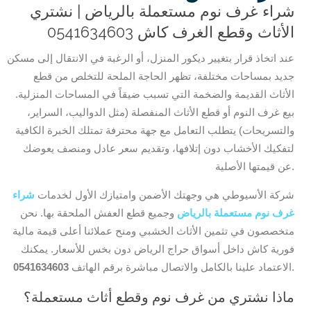
شراء غرف نوم مستعملة بالرياض
| نشتري
الأثاث وقطع الغرف كاش 0541634603
عند اتخاذ قرار بتغيير ديكور المنزل، أو الرغبة في الانتقال إلى مسكن
جديد بمساحات مختلفة، تظهر الحاجة الملحة للتخلص من قطع
الأثاث القديمة والضخمة التي تسبب ضيقاً في المساحات المنزلية.
بيع غرف النوم أو قطع الأثاث المنفصلة (مثل الدواليب، السراير،
والتسريحات) يتطلب التعامل مع جهة محترفة تمتلك الخبرة الكافية
لتفكيك الأخشاب دون إتلافها، وتقديم سعر عادل ومنصف يعوضك
عن قيمتها الأصلية.
شركة الأسيوطي هي وجهتك الأضمن وامتيازك الأول لخدمات
شراء
غرف نوم مستعملة بالرياض
وجميع قطع العفش الملحقة بها. نحن
متخصصون في تثمين الأثاث الخشبي ومنح عملائنا أعلى قيمة مالية
فورية كاش داخل أسواق حراج الرياض دون بخس للأسعار. يمكنك
.
الاعتماد علينا بالكامل والاتصال مباشرة برقم الهاتف
0541634603
ماذا نشتري من غرف نوم وقطع أثاث مستعملة؟