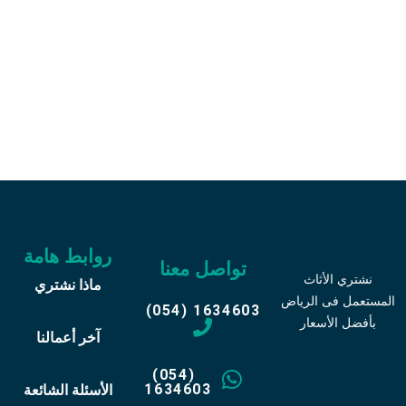
اتصل علي رقم 0541634603
وبدل أثاثك القديم
روابط هامة
تواصل معنا
نشتري الأثاث
ماذا نشتري
المستعمل فى الرياض
(054) 1634603
بأفضل الأسعار
آخر أعمالنا
(054)
1634603
الأسئلة الشائعة