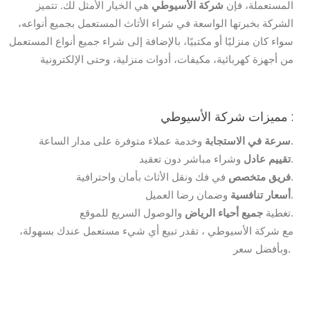
المستعملة،
فإن
شركة الأسيوطي
هي
الخيار
الأمثل
لك.
تتميز
الشركة
بخبرتها
الواسعة
في
شراء
الأثاث
المستعمل
بجميع
أنواعه،
سواء
كان
منزليًا
أو
مكتبيًا،
بالإضافة
إلى
شراء
جميع
أنواع
المستعمل
من
أجهزة
كهربائية،
مكيفات،
أدوات
منزلية،
وحتى
الإلكترونية
:
شركة الأسيوطي
مميزات
الساعة.
سرعة
في
الاستجابة
وخدمة
عملاء
متوفرة
على
مدار
تعقيد.
تقييم
عادل
وشراء
مباشر
دون
واحترافية.
فريق
متخصص
في
فك
ونقل
الأثاث
بأمان
العميل.
أسعار
تنافسية
وضمان
رضا
للموقع.
تغطية
جميع
أحياء
الرياض
والوصول
السريع
مع
شركة الأسيوطي
،
تقدر
تبيع
أي
شيء
مستعمل
عندك
بسهولة،
سعر.
وبأفضل