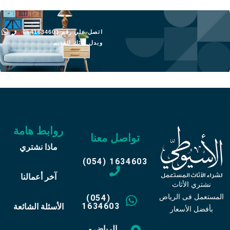
اتصل علي رقم 0541634603
وبدل أثاثك القديم
روابط هامة
تواصل معنا
ماذا نشتري
(054) 1634603
آخر أعمالنا
نشتري الأثاث
المستعمل فى الرياض
(054)
1634603
الأسئلة الشائعة
بأفضل الأسعار
الرياض -