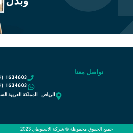
وبدل أ
تواصل معنا
4) 1634603
4) 1634603
الرياض - المملكة العربية الس
جميع الحقوق محفوظة © شركة الاسيوطي 2023