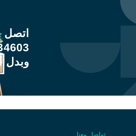
اتصل 
34603
وبدل أ
تواصل معنا