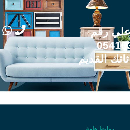
علي رقم
05416
ثاثك القديم
روابط هامة