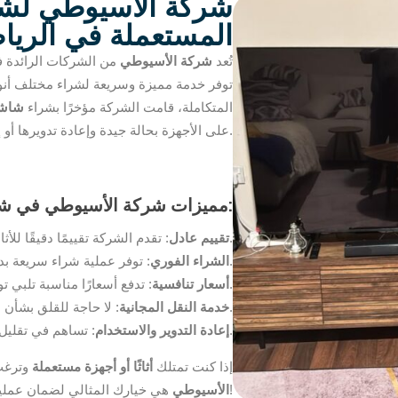
شركة الأسيوطي لشرا
المستعملة في الري
تُعد
شركة الأسيوطي
من الشركات الرائدة 
توفر خدمة مميزة وسريعة لشراء مختلف أنواع
المتكاملة، قامت الشركة مؤخرًا بشراء
شاشة
على الأجهزة بحالة جيدة وإعادة تدويرها أو إعادة بيعها بأسعار مناسبة.
مميزات شركة الأسيوطي في شراء الأثاث والأجهزة المستعملة:
: تقدم الشركة تقييمًا دقيقًا للأثاث والأجهزة بناءً على حالتها.
تقييم عادل
: توفر عملية شراء سريعة بدون تعقيدات.
الشراء الفوري
: تدفع أسعارًا مناسبة تلبي توقعات العملاء.
أسعار تنافسية
: لا حاجة للقلق بشأن نقل الأثاث أو الأجهزة، فالشركة تتولى ذلك بالكامل.
خدمة النقل المجانية
: تساهم في تقليل الهدر وإعادة استخدام المنتجات بجودة عالية.
إعادة التدوير والاستخدام
إذا كنت تمتلك
أثاثًا أو أجهزة مستعملة
وترغب
هي خيارك المثالي لضمان عملية بيع سهلة وسريعة!
الأسيوطي