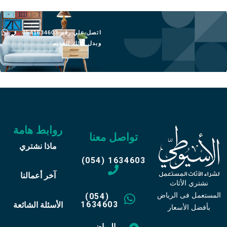
اتصل علي رقم 0541634603
وبدل أثاثك القديم
روابط هامة
تواصل معنا
ماذا نشتري
(054) 1634603
آخر أعمالنا
نشتري الأثاث
المستعمل فى الرياض
(054)
1634603
الأسئلة الشائعة
بأفضل الأسعار
الرياض -