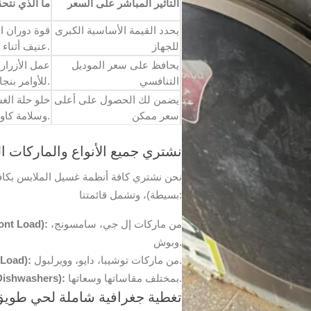
التأثير المباشر على السعر
ما الذي نتح
يحدد القيمة الأساسية الكبرى
قوة دوران ا
للجهاز
عنيف أثناء العصر.
يحافظ على سعر الموديل
عمل الأزرار 
التنافسي
للأوامر بنجاح.
يضمن لك الحصول على أعلى
خلو حلة الغ
سعر ممكن
وسلامة كاوتش الأبواب.
نشتري جميع الأنواع والماركات ال
نحن نشتري كافة أنظمة غسيل الملابس بكافة 
بسيطة)، وتشمل قائمتنا:
من ماركات إل جي، سامسونج،
الغسالات الأوتوماتيك الكامل ذات الفتحة الأما
وبوش.
من ماركات توشيبا، دايو، وويرلبول.
غسالات الفتحة العلوية وفوق 
بمختلف مقاساتها وسعاتها.
غسالات الحوضين العادية وغسالات الصحون (ashers
تغطية جغرافية شاملة لحي طويق 