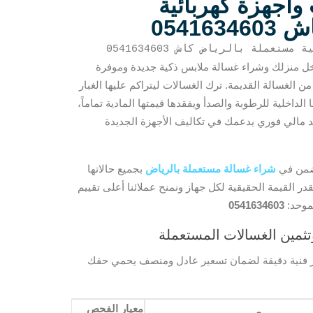
أجهزة كهربائية
0541
عملة بالرياض كاش 0541634603
داخل منزلك وشراء غسالة ملابس ذكية جديدة وموفرة
 الغسالة القديمة. ترك الغسالات ليتراكم عليها الغبار
اخلية للرطوبة والصدأ ويفقدها قيمتها المادية تماماً،
ئد مالي فوري يدعمك في تكاليف الأجهزة الجديدة
أضمن في
شراء غسالة مستعملة بالرياض
بجميع حالاتها
نقدر القيمة الحقيقية لكل جهاز ونمنح عملائنا أعلى تقييم
موحد:
0541634603
مين الغسالات المستعملة
عايير فنية دقيقة لضمان تسعير عادل ومنصف يحمي حقك
معيار الفحص