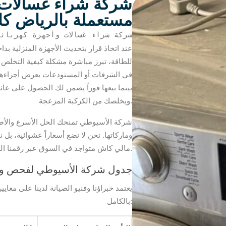
شركة شراء غسالات و
مستعملة بالرياض كاش 634603
شركة شراء غسالات وأجهزة كهربائية مست
عند اتخاذ قرار بتحديث الأجهزة المنزلية ب
للطاقة، تبرز مباشرة مشكلة كيفية التخلص من
في الشرفات أو المستودعات يعرض أجزاءها الد
بينما بيعها فوراً يضمن لك الحصول على عا
ويخلصك من الكركبة المزعجة.
شركة الأسيوطي تمنحك الحل الأسرع وال
وماركاتها. نحن لا نضع أسعاراً عشوائية، بل 
.
مالي كاش متواجد في السوق عبر رقمنا ال
جدول شركة الأسيوطي لفحص وتث
يعتمد خبراؤنا وفنيو الصيانة لدينا على م
بالكامل: