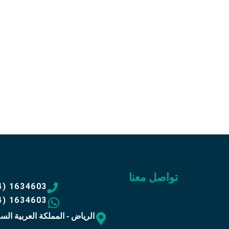
اتصل 
34603
وبدل أ
تواصل معنا
4) 1634603
4) 1634603
الرياض - المملكة العربية الس