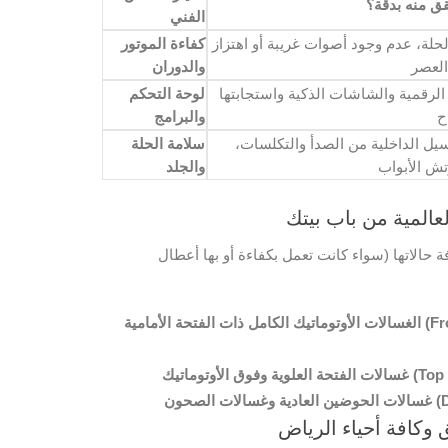
قق منه بدقة؟
الفني
لحلة، عدم وجود أصوات غريبة أو اهتزاز
كفاءة الموتور
والدوران
الرقمية والشاشات الذكية واستجابتها
لوحة التحكم
والبرامج
سيل الداخلية من الصدأ والتكلسات،
سلامة الحلة
والجلد
عالمية من باب بيتك
حالاتها (سواء كانت تعمل بكفاءة أو بها أعطال
مية (Front Load):
الأوتوماتيك (Top Load):
Dishw):
وكافة أحياء الرياض