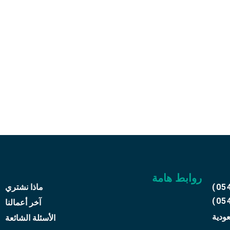
علي رقم
05416
ثاثك القديم
روابط هامة
(05
ماذا نشتري
(05
آخر أعمالنا
عودية
الأسئلة الشائعة