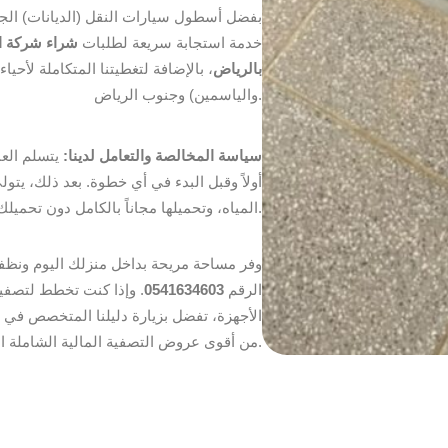
بفضل أسطول سيارات النقل (الديانات) الجا
خدمة استجابة سريعة لطلبات
شراء شركة ا
بالرياض
، بالإضافة لتغطيتنا المتكاملة لأحي
والياسمين) وجنوب الرياض.
سياسة المخالصة والتعامل لدينا:
يتسلم العم
أولاً وقبل البدء في أي خطوة. بعد ذلك، ي
المياه، وتحميلها مجاناً بالكامل دون تحميلك أي مصاريف نقل أو رسوم إضافية.
وفر مساحة مريحة بداخل منزلك اليوم ونظفه
الرقم
0541634603
. وإذا كنت تخطط لتصفية
الأجهزة، تفضل بزيارة دليلنا المتخصص في
من أقوى عروض التصفية المالية الشاملة التي نقدمها من مكان واحد.