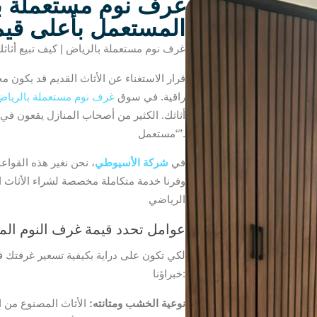
غرف نوم مستعملة بال
المستعمل بأعلى قيم
غرف نوم مستعملة بالرياض | كيف تبيع أثاث
قرار الاستغناء عن الأثاث القديم قد يكون م
راقية. في سوق
غرف نوم مستعملة بالرياض
أثاثك. الكثير من أصحاب المنازل يقعون في 
“مستعمل”.
في
شركة الأسيوطي
، نحن نغير هذه القوا
وفرنا خدمة متكاملة مخصصة لشراء الأثاث 
الرياضي
عوامل تحدد قيمة
غرف النوم
المس
لكي تكون على دراية بكيفية تسعير غرفتك قبل
خبراؤنا:
نوعية الخشب ومتانته:
الأثاث المصنوع من ا