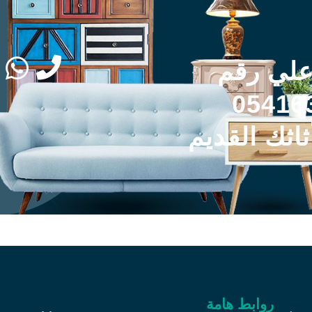
علي رقم
05416
ثاثك القديم
روابط هامة