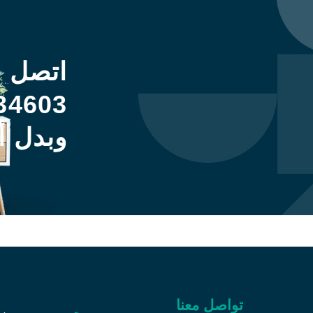
اتصل 
34603
وبدل أ
تواصل معنا