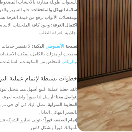
لسنوات طويلة مقارنة بالأخشاب المضغوطة الكرتونية.
سلامة الهيكل والملحقات:
خلو السرير والدو
ومفصلات الأبواب ترفع من قيمة الغرفة بشكل ملحوظ.
اكتمال الغرفة:
وجود كافة الملحقات الأساسية
جاذبية الغرفة للطلب.
نصيحة
الأسيوطي
الذكية:
لا تقتصر خدماتنا
مطبخك أو منزلك بالكامل، يمكنك الاستفادة
للتخلص من المكيفات، الشاشات، والثلاجات القديمة بأعلى عائد مالي.
بالرياض
خطوات بسيطة لإتمام عملية البي
لقد جعلنا عملية البيع أسهل مما تتخيل لتوفير وقتك وجهدك:
أرسل لنا صوراً واضحة لغرفة النوم عبر الواتساب ليعطيك خبراؤنا تقديراً مبدئياً.
تواصل معنا:
المعاينة المنزلية:
نصل إليك في أي حي من أحي
السعر النهائي العادل.
إتمام الصفقة فوراً:
يتولى نجارو الشركة فك
أموالك فوراً وبشكل كاش.