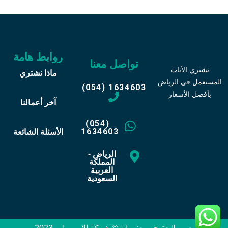
روابط هامة
تواصل معنا
نشتري الأثاث
ماذا نشتري
المستعمل فى الرياض
(054) 1634603
بأفضل الأسعار
آخر أعمالنا
(054)
1634603
الأسئلة الشائعة
الرياض -
المملكة
العربية
السعودية