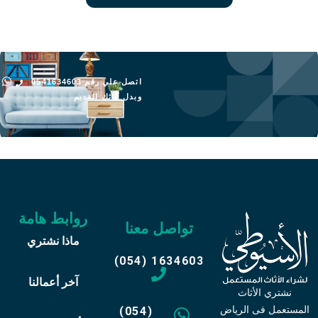
اتصل علي رقم 0541634603
وبدل أثاثك القديم
روابط هامة
تواصل معنا
ماذا نشتري
(054) 1634603
آخر أعمالنا
نشتري الأثاث
المستعمل فى الرياض
(054)