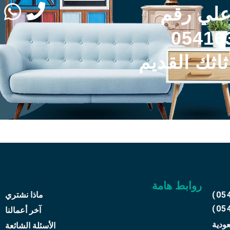
علي رقم
05416
ثاثك القديم
روابط هامة
(05
ماذا نشتري
(05
آخر أعمالنا
عودية
الأسئلة الشائعة