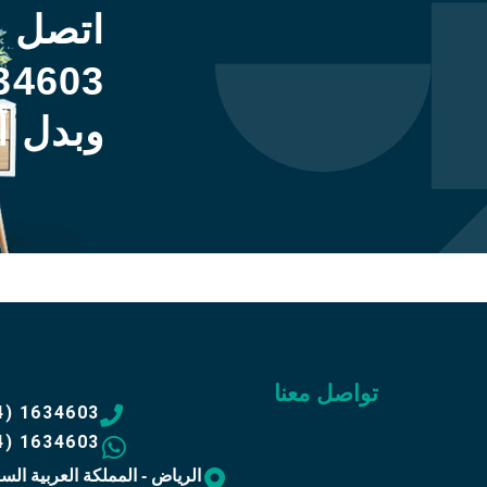
اتصل 
34603
وبدل أ
تواصل معنا
4) 1634603
4) 1634603
الرياض - المملكة العربية الس