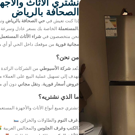
نشتري الأثاث والأج
الصحافة بالرياض
إذا كنت تعيش في
حي الصحافة بالرياض
وتب
هي الخيار المثالي لك.
المستعملة
الخاصة بك بسعر عادل وسرعة ف
نحن متخصصون في
شراء الأثاث المستعمل ن
مجانية فورية
من موقعك داخل الحي أو أي 
من نحن؟
في مدينة الرياض.
تُعد
شركة الأسيوطي
من الشركات الرائدة
نهدف إلى تسهيل عملية البيع على العملاء 
عروض أسعار فورية
، و
نقل مجاني
دون أي مج
ما الذي نشتريه؟
نشتري جميع أنواع الأثاث والأجهزة المستعملة، ومن أبرز ما نشتريه:
والطاولات والخزائن.
غرف النوم
والمجالس العربية.
الكنب وغرف الجلوس